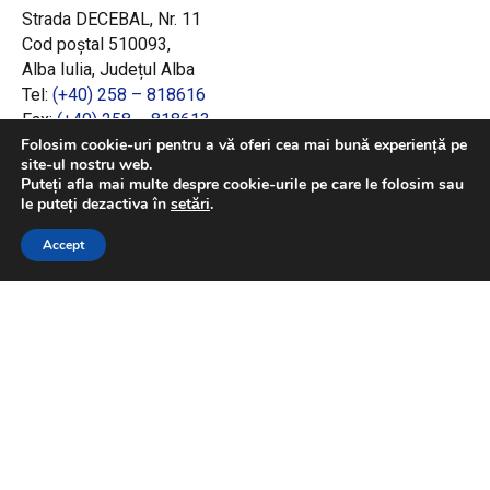
Strada DECEBAL, Nr. 11
Cod poștal 510093,
Alba Iulia, Județul Alba
Tel:
(+40) 258 – 818616
Fax:
(+40) 258 – 818613
Email:
office@adrcentru.ro
Folosim cookie-uri pentru a vă oferi cea mai bună experiență pe
site-ul nostru web.
Puteți afla mai multe despre cookie-urile pe care le folosim sau
LINK-URI RAPIDE
le puteți dezactiva în
setări
.
Consiliul European
Accept
Jurnalul Oficial al Uniunii Europene
Ministerul Investițiilor și Proiectelor Europene
Consiliul Concurenței
Pentru informații detaliate despre celelalte
programe cofinanțate de Uniunea Europeană,
vă invităm să vizitați
https://mfe.gov.ro/