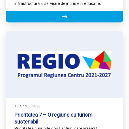
infrastructura și serviciile de îngrijire și educație,
asigurarea unei educații…
13 APRILIE 2023
Prioritatea 7 – O regiune cu turism
sustenabil
Prioritatea cuprinde două acțiuni care vizează