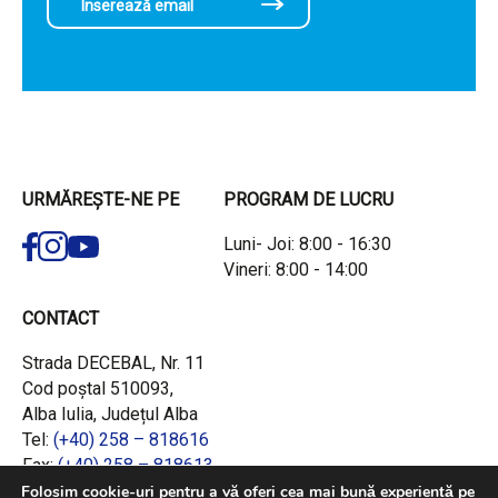
URMĂREȘTE-NE PE
PROGRAM DE LUCRU
Luni- Joi: 8:00 - 16:30
Vineri: 8:00 - 14:00
CONTACT
Strada DECEBAL, Nr. 11
Cod poștal 510093,
Alba Iulia, Județul Alba
Tel:
(+40) 258 – 818616
Fax:
(+40) 258 – 818613
Email:
office@adrcentru.ro
Folosim cookie-uri pentru a vă oferi cea mai bună experiență pe