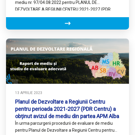
mediu nr. 97/04.08.2022 pentru PLANUL DE
DEZVOLTARE A REGIUNII CENTRU 2021-2027 (PDR
Centru) În urma parcurgerii procedurii de evaluare de
mediu, derulată de APM Alba în baza delegării de
competență nr.DEICP/17248/04.11.2021, Ministerul
Mediului, Apelor și Pădurilor a emis Avizul de mediu nr.
97/04.08.2022 pentru Planul de
13 APRILIE 2023
Planul de Dezvoltare a Regiunii Centru
pentru perioada 2021-2027 (PDR Centru) a
obținut avizul de mediu din partea APM Alba
În urma parcurgerii procedurii de evaluare de mediu
pentru Planul de Dezvoltare a Regiunii Centru pentru