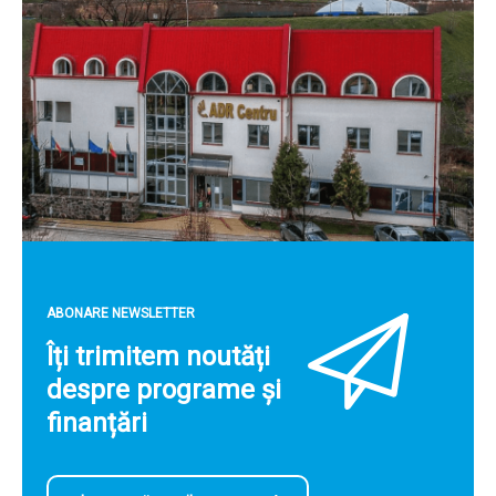
ABONARE NEWSLETTER
Îți trimitem noutăți
despre programe și
finanțări