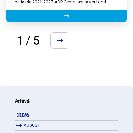
perioada 2021-2027, ADR Centru anunță publicul
interesat asupra deciziei APM Alba de emitere a
avizului de mediu pentru PDR Centru 2021-2027
Elaborat în perioada 2019-2020, PDR Centru reprezintă
principalul document de planificare elaborat la nivel
regional și asumat de
1 / 5
»
Arhivă
2026
AUGUST