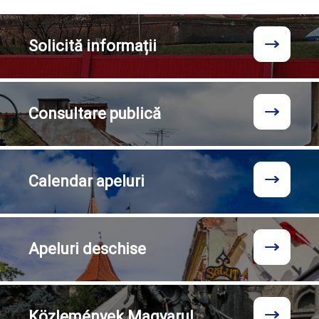
Solicită
informații
Consultare
publică
Calendar
apeluri
Apeluri
deschise
Közlemények
Magyarul