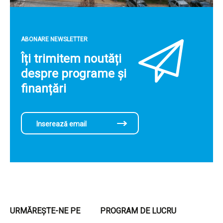
ABONARE NEWSLETTER
Îți trimitem noutăți
despre programe și
finanțări
URMĂREȘTE-NE PE
PROGRAM DE LUCRU