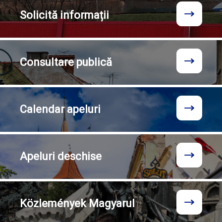
Solicită
informații
Consultare
publică
Calendar
apeluri
Apeluri
deschise
Közlemények
Magyarul