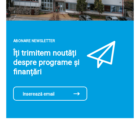
ABONARE NEWSLETTER
Îți trimitem noutăți
despre programe și
finanțări