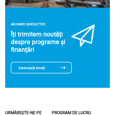
ABONARE NEWSLETTER
Îți trimitem noutăți
despre programe și
finanțări
URMĂREȘTE-NE PE
PROGRAM DE LUCRU