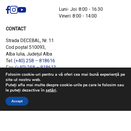
Luni- Joi: 8:00 - 16:30
Vineri: 8:00 - 14:00
CONTACT
Strada DECEBAL, Nr. 11
Cod poștal 510093,
Alba Iulia, Județul Alba
Tel:
(+40) 258 – 818616
Fax:
(+40) 258 – 818613
Email:
office@adrcentru.ro
Folosim cookie-uri pentru a vă oferi cea mai bună experiență pe
site-ul nostru web.
Puteți afla mai multe despre cookie-urile pe care le folosim sau
LINK-URI RAPIDE
le puteți dezactiva în
setări
.
Consiliul European
Accept
Jurnalul Oficial al Uniunii Europene
Ministerul Investițiilor și Proiectelor Europene