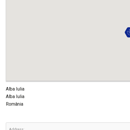
Alba Iulia
Alba Iulia
România
Address: