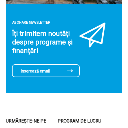
ABONARE NEWSLETTER
Îți trimitem noutăți
despre programe și
finanțări
URMĂREȘTE-NE PE
PROGRAM DE LUCRU