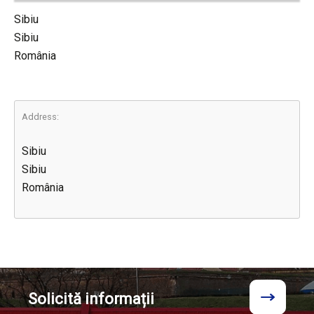
Sibiu
Sibiu
România
Address:
Sibiu
Sibiu
România
Solicită
informații