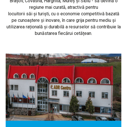
Brașov, Covasna, Harghita, Mureș și Sibiu - să devină o
regiune mai curată, atractivă pentru
locuitorii săi și turiști, cu o economie competitivă bazată
pe cunoaștere și inovare, în care grija pentru mediu și
utilizarea rațională și durabilă a resurselor să contribuie la
bunăstarea fiecărui cetățean.