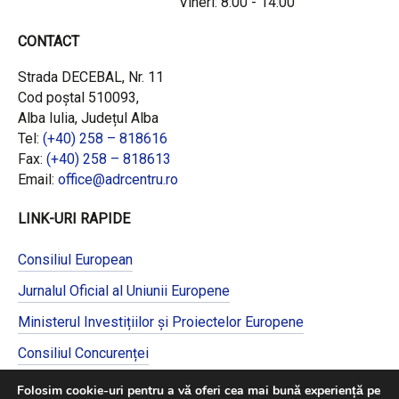
Vineri: 8:00 - 14:00
CONTACT
Strada DECEBAL, Nr. 11
Cod poștal 510093,
Alba Iulia, Județul Alba
Tel:
(+40) 258 – 818616
Fax:
(+40) 258 – 818613
Email:
office@adrcentru.ro
LINK-URI RAPIDE
Consiliul European
Jurnalul Oficial al Uniunii Europene
Ministerul Investițiilor și Proiectelor Europene
Consiliul Concurenței
Pentru informații detaliate despre celelalte
Folosim cookie-uri pentru a vă oferi cea mai bună experiență pe