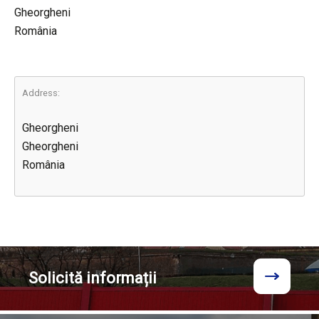
Gheorgheni
România
Address:
Gheorgheni
Gheorgheni
România
Solicită
informații