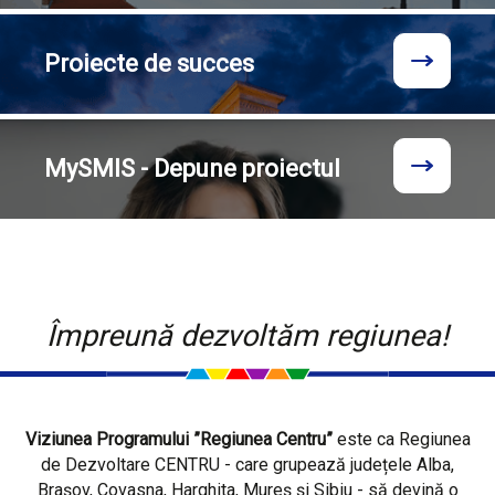
Proiecte
de succes
MySMIS - Depune proiectul
Împreună dezvoltăm regiunea!
Viziunea Programului ”Regiunea Centru”
este ca Regiunea
de Dezvoltare CENTRU - care grupează județele Alba,
Brașov, Covasna, Harghita, Mureș și Sibiu - să devină o