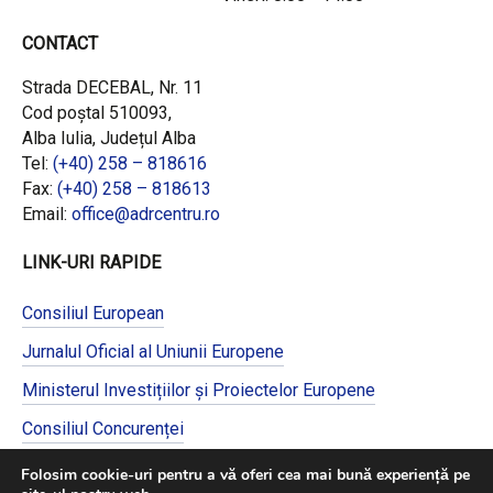
CONTACT
Strada DECEBAL, Nr. 11
Cod poștal 510093,
Alba Iulia, Județul Alba
Tel:
(+40) 258 – 818616
Fax:
(+40) 258 – 818613
Email:
office@adrcentru.ro
LINK-URI RAPIDE
Consiliul European
Jurnalul Oficial al Uniunii Europene
Ministerul Investițiilor și Proiectelor Europene
Consiliul Concurenței
Pentru informații detaliate despre celelalte
Folosim cookie-uri pentru a vă oferi cea mai bună experiență pe
programe cofinanțate de Uniunea Europeană,