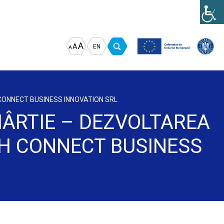
Increase
Decrease
Reset
A
A
EN
A
font
font
font
size.
size.
size.
 CONNECT BUSINESS INNOVATION SRL
ÂRTIE – DEZVOLTAREA
24H CONNECT BUSINESS