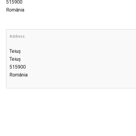
515900
România
Address:
Teiuș
Teiuș
515900
România