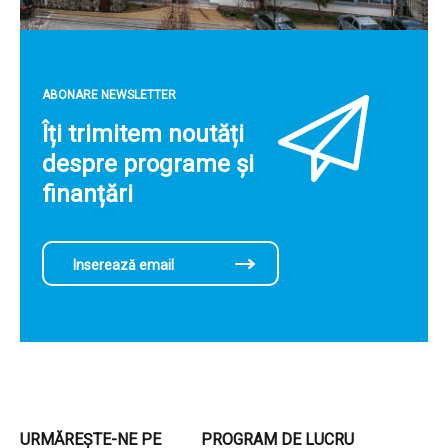
ABONARE NEWSLETTER
Îți trimitem noutăți
despre programe și
finanțări
URMĂREȘTE-NE PE
PROGRAM DE LUCRU