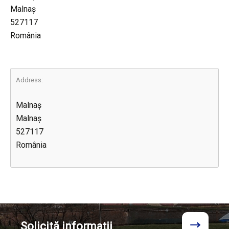
Malnaș
527117
România
Address:
Malnaș
Malnaș
527117
România
Solicită
informații