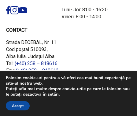
Luni- Joi: 8:00 - 16:30
Vineri: 8:00 - 14:00
CONTACT
Strada DECEBAL, Nr. 11
Cod poștal 510093,
Alba Iulia, Județul Alba
Tel:
(+40) 258 – 818616
Fax:
(+40) 258 – 818613
Email:
office@adrcentru.ro
Folosim cookie-uri pentru a vă oferi cea mai bună experiență pe
site-ul nostru web.
Puteți afla mai multe despre cookie-urile pe care le folosim sau
LINK-URI RAPIDE
le puteți dezactiva în
setări
.
Consiliul European
Accept
Jurnalul Oficial al Uniunii Europene
Ministerul Investițiilor și Proiectelor Europene