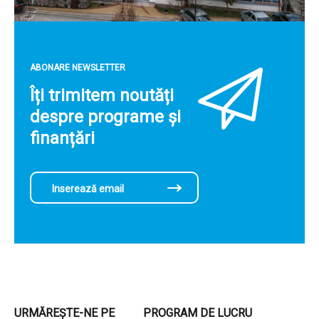
ABONARE NEWSLETTER
Îți trimitem noutăți
despre programe și
finanțări
URMĂREȘTE-NE PE
PROGRAM DE LUCRU