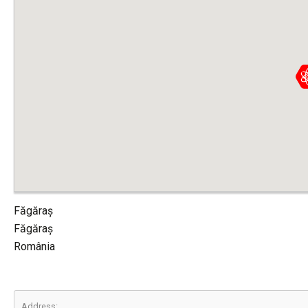
Făgăraș
Făgăraș
România
Address: