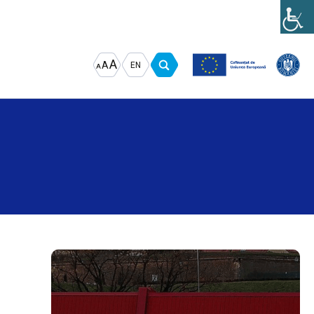
Increase
Decrease
Reset
A
A
EN
A
font
font
font
size.
size.
size.