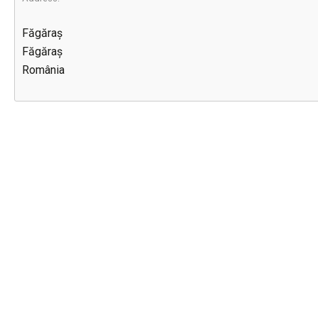
Făgăraș
Făgăraș
România