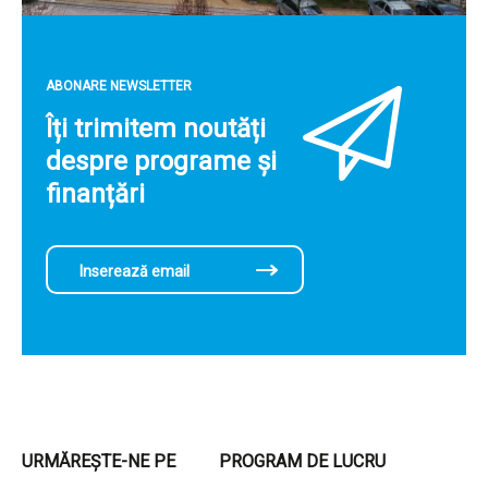
ABONARE NEWSLETTER
Îți trimitem noutăți
despre programe și
finanțări
URMĂREȘTE-NE PE
PROGRAM DE LUCRU