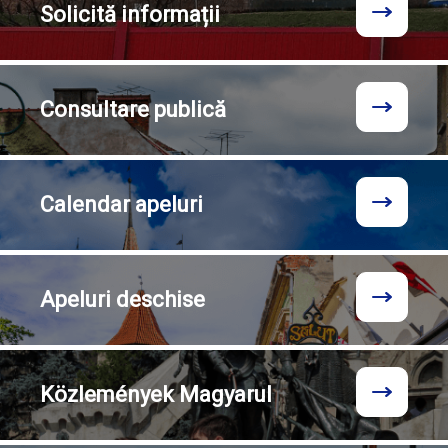
Solicită
informații
Consultare
publică
Calendar
apeluri
Apeluri
deschise
Közlemények
Magyarul