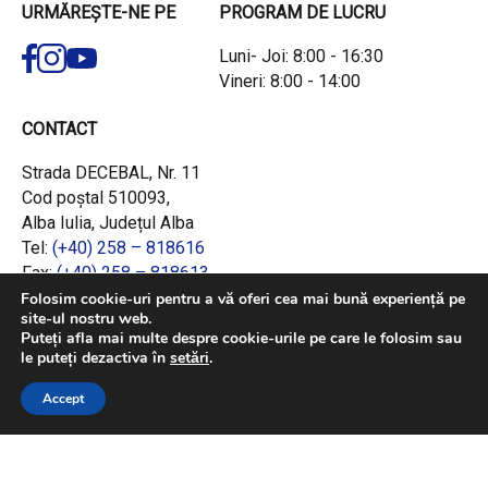
URMĂREȘTE-NE PE
PROGRAM DE LUCRU
Luni- Joi: 8:00 - 16:30
Vineri: 8:00 - 14:00
CONTACT
Strada DECEBAL, Nr. 11
Cod poștal 510093,
Alba Iulia, Județul Alba
Tel:
(+40) 258 – 818616
Fax:
(+40) 258 – 818613
Email:
office@adrcentru.ro
Folosim cookie-uri pentru a vă oferi cea mai bună experiență pe
site-ul nostru web.
Puteți afla mai multe despre cookie-urile pe care le folosim sau
LINK-URI RAPIDE
le puteți dezactiva în
setări
.
Consiliul European
Accept
Jurnalul Oficial al Uniunii Europene
Ministerul Investițiilor și Proiectelor Europene