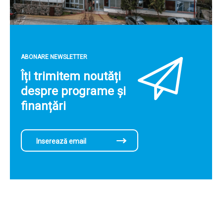
ABONARE NEWSLETTER
Îți trimitem noutăți
despre programe și
finanțări