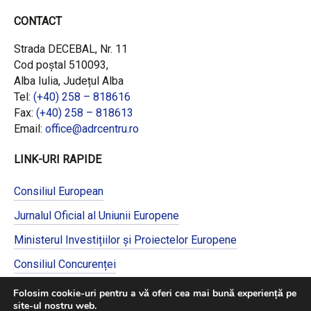
CONTACT
Strada DECEBAL, Nr. 11
Cod poștal 510093,
Alba Iulia, Județul Alba
Tel:
(+40) 258 – 818616
Fax:
(+40) 258 – 818613
Email:
office@adrcentru.ro
LINK-URI RAPIDE
Consiliul European
Jurnalul Oficial al Uniunii Europene
Ministerul Investițiilor și Proiectelor Europene
Consiliul Concurenței
Pentru informații detaliate despre celelalte
Folosim cookie-uri pentru a vă oferi cea mai bună experiență pe
programe cofinanțate de Uniunea Europeană,
site-ul nostru web.