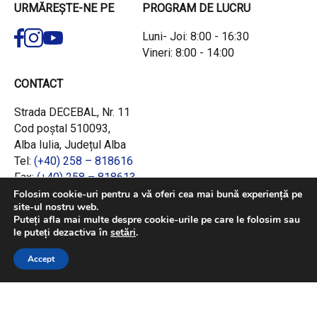
URMĂREȘTE-NE PE
PROGRAM DE LUCRU
Luni- Joi: 8:00 - 16:30
Vineri: 8:00 - 14:00
CONTACT
Strada DECEBAL, Nr. 11
Cod poștal 510093,
Alba Iulia, Județul Alba
Tel:
(+40) 258 – 818616
Fax:
(+40) 258 – 818613
Email:
office@adrcentru.ro
Folosim cookie-uri pentru a vă oferi cea mai bună experiență pe
site-ul nostru web.
Puteți afla mai multe despre cookie-urile pe care le folosim sau
LINK-URI RAPIDE
le puteți dezactiva în
setări
.
Consiliul European
Accept
Jurnalul Oficial al Uniunii Europene
Ministerul Investițiilor și Proiectelor Europene