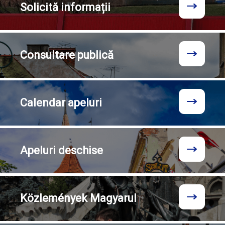
Solicită
informații
Consultare
publică
Calendar
apeluri
Apeluri
deschise
Közlemények
Magyarul