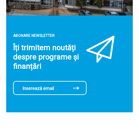
ABONARE NEWSLETTER
Îți trimitem noutăți
despre programe și
finanțări