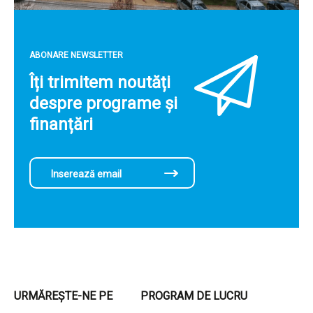
ABONARE NEWSLETTER
Îți trimitem noutăți
despre programe și
finanțări
URMĂREȘTE-NE PE
PROGRAM DE LUCRU