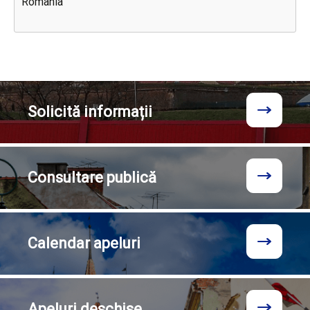
România
Solicită
informații
Consultare
publică
Calendar
apeluri
Apeluri
deschise