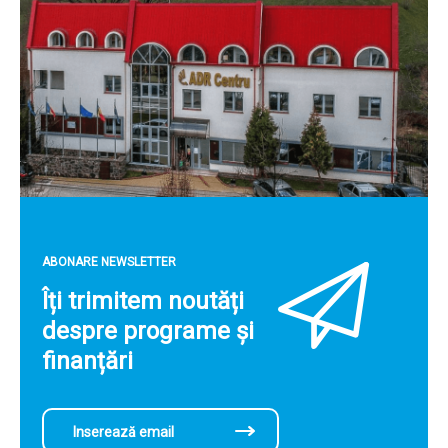
ABONARE NEWSLETTER
Îți trimitem noutăți
despre programe și
finanțări