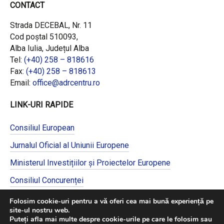
CONTACT
Strada DECEBAL, Nr. 11
Cod poștal 510093,
Alba Iulia, Județul Alba
Tel:
(+40) 258 – 818616
Fax:
(+40) 258 – 818613
Email:
office@adrcentru.ro
LINK-URI RAPIDE
Consiliul European
Jurnalul Oficial al Uniunii Europene
Ministerul Investițiilor și Proiectelor Europene
Consiliul Concurenței
Pentru informații detaliate despre celelalte
Folosim cookie-uri pentru a vă oferi cea mai bună experiență pe
programe cofinanțate de Uniunea Europeană,
site-ul nostru web.
vă invităm să vizitați
https://mfe.gov.ro/
Puteți afla mai multe despre cookie-urile pe care le folosim sau