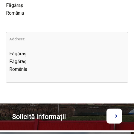
Făgăraș
România
Address:
Făgăraș
Făgăraș
România
Solicită
informații