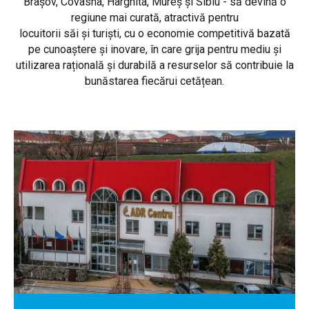
Brașov, Covasna, Harghita, Mureș și Sibiu - să devină o
regiune mai curată, atractivă pentru
locuitorii săi și turiști, cu o economie competitivă bazată
pe cunoaștere și inovare, în care grija pentru mediu și
utilizarea rațională și durabilă a resurselor să contribuie la
bunăstarea fiecărui cetățean.