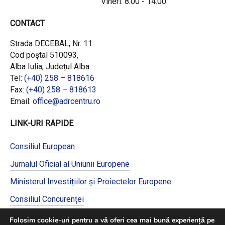
Vineri: 8:00 - 14:00
CONTACT
Strada DECEBAL, Nr. 11
Cod poștal 510093,
Alba Iulia, Județul Alba
Tel:
(+40) 258 – 818616
Fax:
(+40) 258 – 818613
Email:
office@adrcentru.ro
LINK-URI RAPIDE
Consiliul European
Jurnalul Oficial al Uniunii Europene
Ministerul Investițiilor și Proiectelor Europene
Consiliul Concurenței
Pentru informații detaliate despre celelalte
Folosim cookie-uri pentru a vă oferi cea mai bună experiență pe