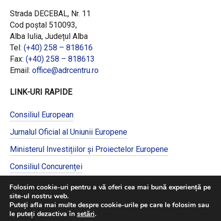
Strada DECEBAL, Nr. 11
Cod poștal 510093,
Alba Iulia, Județul Alba
Tel:
(+40) 258 – 818616
Fax:
(+40) 258 – 818613
Email:
office@adrcentru.ro
LINK-URI RAPIDE
Consiliul European
Jurnalul Oficial al Uniunii Europene
Ministerul Investițiilor și Proiectelor Europene
Consiliul Concurenței
Pentru informații detaliate despre celelalte
Folosim cookie-uri pentru a vă oferi cea mai bună experiență pe
programe cofinanțate de Uniunea Europeană,
site-ul nostru web.
vă invităm să vizitați
https://mfe.gov.ro/
Puteți afla mai multe despre cookie-urile pe care le folosim sau
le puteți dezactiva în
setări
.