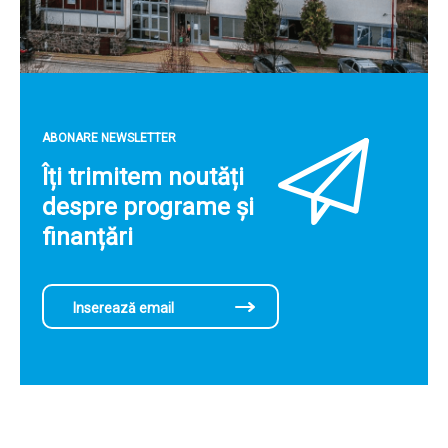
ABONARE NEWSLETTER
Îți trimitem noutăți
despre programe și
finanțări