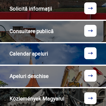
Solicită
informații
Consultare
publică
Calendar
apeluri
Apeluri
deschise
Közlemények
Magyarul