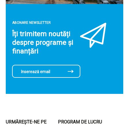
ABONARE NEWSLETTER
Îți trimitem noutăți
despre programe și
finanțări
URMĂREȘTE-NE PE
PROGRAM DE LUCRU