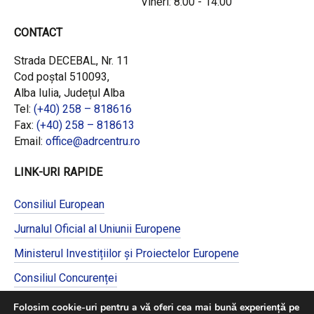
Vineri: 8:00 - 14:00
CONTACT
Strada DECEBAL, Nr. 11
Cod poștal 510093,
Alba Iulia, Județul Alba
Tel:
(+40) 258 – 818616
Fax:
(+40) 258 – 818613
Email:
office@adrcentru.ro
LINK-URI RAPIDE
Consiliul European
Jurnalul Oficial al Uniunii Europene
Ministerul Investițiilor și Proiectelor Europene
Consiliul Concurenței
Pentru informații detaliate despre celelalte
Folosim cookie-uri pentru a vă oferi cea mai bună experiență pe