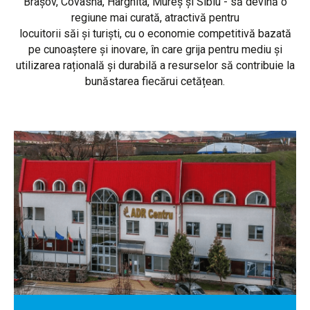
Brașov, Covasna, Harghita, Mureș și Sibiu - să devină o
regiune mai curată, atractivă pentru
locuitorii săi și turiști, cu o economie competitivă bazată
pe cunoaștere și inovare, în care grija pentru mediu și
utilizarea rațională și durabilă a resurselor să contribuie la
bunăstarea fiecărui cetățean.