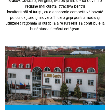
Brașov, Covasna, Harghita, Mureș și Sibiu - să devină o
regiune mai curată, atractivă pentru
locuitorii săi și turiști, cu o economie competitivă bazată
pe cunoaștere și inovare, în care grija pentru mediu și
utilizarea rațională și durabilă a resurselor să contribuie la
bunăstarea fiecărui cetățean.