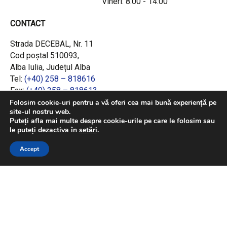
Vineri: 8:00 - 14:00
CONTACT
Strada DECEBAL, Nr. 11
Cod poștal 510093,
Alba Iulia, Județul Alba
Tel:
(+40) 258 – 818616
Fax:
(+40) 258 – 818613
Email:
office@adrcentru.ro
Folosim cookie-uri pentru a vă oferi cea mai bună experiență pe
site-ul nostru web.
Puteți afla mai multe despre cookie-urile pe care le folosim sau
LINK-URI RAPIDE
le puteți dezactiva în
setări
.
Consiliul European
Accept
Jurnalul Oficial al Uniunii Europene
Ministerul Investițiilor și Proiectelor Europene
Consiliul Concurenței
Pentru informații detaliate despre celelalte