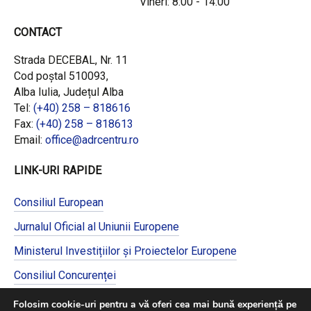
Vineri: 8:00 - 14:00
CONTACT
Strada DECEBAL, Nr. 11
Cod poștal 510093,
Alba Iulia, Județul Alba
Tel:
(+40) 258 – 818616
Fax:
(+40) 258 – 818613
Email:
office@adrcentru.ro
LINK-URI RAPIDE
Consiliul European
Jurnalul Oficial al Uniunii Europene
Ministerul Investițiilor și Proiectelor Europene
Consiliul Concurenței
Pentru informații detaliate despre celelalte
Folosim cookie-uri pentru a vă oferi cea mai bună experiență pe