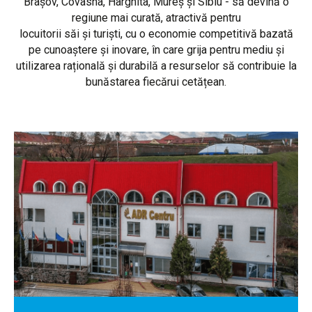
Brașov, Covasna, Harghita, Mureș și Sibiu - să devină o
regiune mai curată, atractivă pentru
locuitorii săi și turiști, cu o economie competitivă bazată
pe cunoaștere și inovare, în care grija pentru mediu și
utilizarea rațională și durabilă a resurselor să contribuie la
bunăstarea fiecărui cetățean.