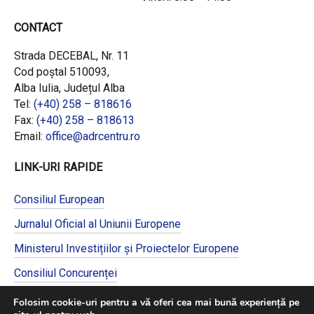
CONTACT
Strada DECEBAL, Nr. 11
Cod poștal 510093,
Alba Iulia, Județul Alba
Tel:
(+40) 258 – 818616
Fax:
(+40) 258 – 818613
Email:
office@adrcentru.ro
LINK-URI RAPIDE
Consiliul European
Jurnalul Oficial al Uniunii Europene
Ministerul Investițiilor și Proiectelor Europene
Consiliul Concurenței
Pentru informații detaliate despre celelalte
Folosim cookie-uri pentru a vă oferi cea mai bună experiență pe
programe cofinanțate de Uniunea Europeană,