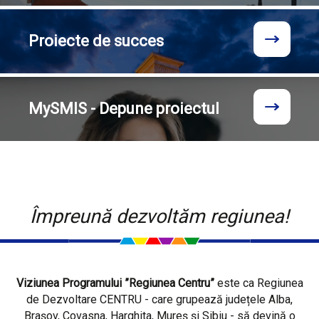
Proiecte
de succes
MySMIS - Depune proiectul
Împreună dezvoltăm regiunea!
Viziunea Programului ”Regiunea Centru”
este ca Regiunea
de Dezvoltare CENTRU - care grupează județele Alba,
Brașov, Covasna, Harghita, Mureș și Sibiu - să devină o