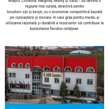
Brașov, Covasna, Harghita, Mureș și Sibiu - să devină o
regiune mai curată, atractivă pentru
locuitorii săi și turiști, cu o economie competitivă bazată
pe cunoaștere și inovare, în care grija pentru mediu și
utilizarea rațională și durabilă a resurselor să contribuie la
bunăstarea fiecărui cetățean.