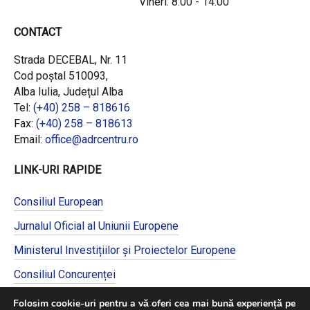
Vineri: 8:00 - 14:00
CONTACT
Strada DECEBAL, Nr. 11
Cod poștal 510093,
Alba Iulia, Județul Alba
Tel:
(+40) 258 – 818616
Fax:
(+40) 258 – 818613
Email:
office@adrcentru.ro
LINK-URI RAPIDE
Consiliul European
Jurnalul Oficial al Uniunii Europene
Ministerul Investițiilor și Proiectelor Europene
Consiliul Concurenței
Pentru informații detaliate despre celelalte
Folosim cookie-uri pentru a vă oferi cea mai bună experiență pe