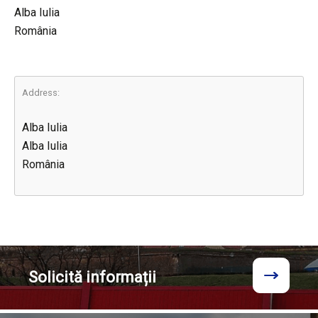
Alba Iulia
România
Address:
Alba Iulia
Alba Iulia
România
Solicită
informații