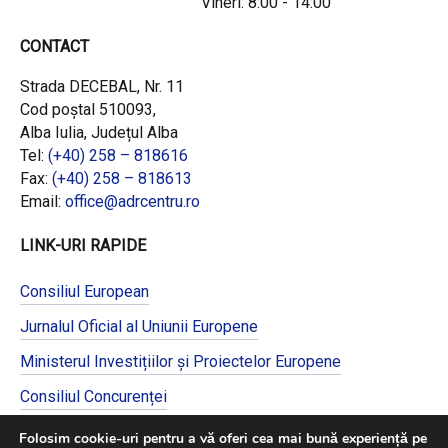
Vineri: 8:00 - 14:00
CONTACT
Strada DECEBAL, Nr. 11
Cod poștal 510093,
Alba Iulia, Județul Alba
Tel:
(+40) 258 – 818616
Fax:
(+40) 258 – 818613
Email:
office@adrcentru.ro
LINK-URI RAPIDE
Consiliul European
Jurnalul Oficial al Uniunii Europene
Ministerul Investițiilor și Proiectelor Europene
Consiliul Concurenței
Pentru informații detaliate despre celelalte
Folosim cookie-uri pentru a vă oferi cea mai bună experiență pe