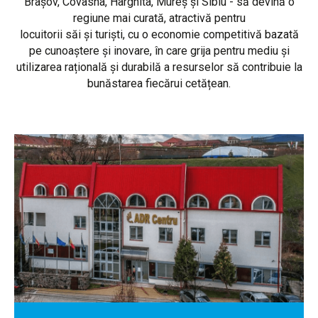
Brașov, Covasna, Harghita, Mureș și Sibiu - să devină o
regiune mai curată, atractivă pentru
locuitorii săi și turiști, cu o economie competitivă bazată
pe cunoaștere și inovare, în care grija pentru mediu și
utilizarea rațională și durabilă a resurselor să contribuie la
bunăstarea fiecărui cetățean.