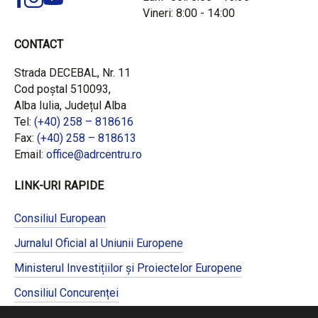
Vineri: 8:00 - 14:00
CONTACT
Strada DECEBAL, Nr. 11
Cod poștal 510093,
Alba Iulia, Județul Alba
Tel:
(+40) 258 – 818616
Fax:
(+40) 258 – 818613
Email:
office@adrcentru.ro
LINK-URI RAPIDE
Consiliul European
Jurnalul Oficial al Uniunii Europene
Ministerul Investițiilor și Proiectelor Europene
Consiliul Concurenței
Pentru informații detaliate despre celelalte