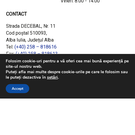
Vineri: 8:00 - 14:00
CONTACT
Strada DECEBAL, Nr. 11
Cod poștal 510093,
Alba Iulia, Județul Alba
Tel:
(+40) 258 – 818616
Fax:
(+40) 258 – 818613
Email:
office@adrcentru.ro
Folosim cookie-uri pentru a vă oferi cea mai bună experiență pe
site-ul nostru web.
Puteți afla mai multe despre cookie-urile pe care le folosim sau
LINK-URI RAPIDE
le puteți dezactiva în
setări
.
Consiliul European
Accept
Jurnalul Oficial al Uniunii Europene
Ministerul Investițiilor și Proiectelor Europene
Consiliul Concurenței
Pentru informații detaliate despre celelalte