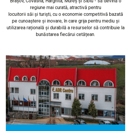
Brașov, Covasna, Harghita, Mureș și Sibiu - să devină o
regiune mai curată, atractivă pentru
locuitorii săi și turiști, cu o economie competitivă bazată
pe cunoaștere și inovare, în care grija pentru mediu și
utilizarea rațională și durabilă a resurselor să contribuie la
bunăstarea fiecărui cetățean.