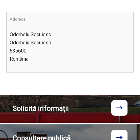
Address:
Odorheiu Secuiesc
Odorheiu Secuiesc
535600
România
Solicită
informații
Consultare
publică