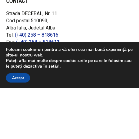
CONTACT
Strada DECEBAL, Nr. 11
Cod poștal 510093,
Alba Iulia, Județul Alba
Tel:
(+40) 258 – 818616
Fax:
(+40) 258 – 818613
Email:
office@adrcentru.ro
Folosim cookie-uri pentru a vă oferi cea mai bună experiență pe
site-ul nostru web.
Puteți afla mai multe despre cookie-urile pe care le folosim sau
LINK-URI RAPIDE
le puteți dezactiva în
setări
.
Consiliul European
Accept
Jurnalul Oficial al Uniunii Europene
Ministerul Investițiilor și Proiectelor Europene
Consiliul Concurenței
Pentru informații detaliate despre celelalte
programe cofinanțate de Uniunea Europeană,
vă invităm să vizitați
https://mfe.gov.ro/