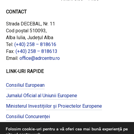
CONTACT
Strada DECEBAL, Nr. 11
Cod poștal 510093,
Alba Iulia, Județul Alba
Tel:
(+40) 258 – 818616
Fax:
(+40) 258 – 818613
Email:
office@adrcentru.ro
LINK-URI RAPIDE
Consiliul European
Jurnalul Oficial al Uniunii Europene
Ministerul Investițiilor și Proiectelor Europene
Consiliul Concurenței
Pentru informații detaliate despre celelalte
Folosim cookie-uri pentru a vă oferi cea mai bună experiență pe
programe cofinanțate de Uniunea Europeană,