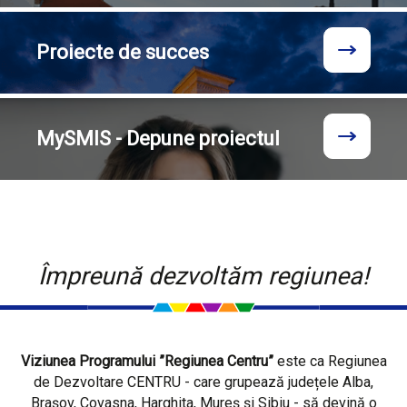
Proiecte
de succes
MySMIS - Depune proiectul
Împreună dezvoltăm regiunea!
Viziunea Programului ”Regiunea Centru”
este ca Regiunea
de Dezvoltare CENTRU - care grupează județele Alba,
Brașov, Covasna, Harghita, Mureș și Sibiu - să devină o