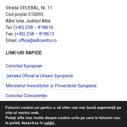
Strada DECEBAL, Nr. 11
Cod poștal 510093,
Alba Iulia, Județul Alba
Tel:
(+40) 258 – 818616
Fax:
(+40) 258 – 818613
Email:
office@adrcentru.ro
LINK-URI RAPIDE
Consiliul European
Jurnalul Oficial al Uniunii Europene
Ministerul Investițiilor și Proiectelor Europene
Consiliul Concurenței
Pentru informații detaliate despre celelalte
Folosim cookie-uri pentru a vă oferi cea mai bună experiență pe
programe cofinanțate de Uniunea Europeană,
site-ul nostru web.
vă invităm să vizitați
https://mfe.gov.ro/
Puteți afla mai multe despre cookie-urile pe care le folosim sau
le puteți dezactiva în
setări
.