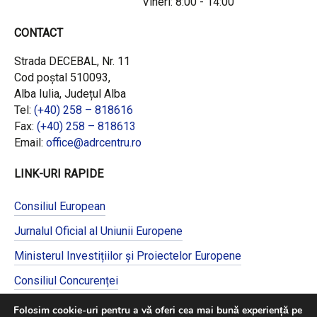
Vineri: 8:00 - 14:00
CONTACT
Strada DECEBAL, Nr. 11
Cod poștal 510093,
Alba Iulia, Județul Alba
Tel:
(+40) 258 – 818616
Fax:
(+40) 258 – 818613
Email:
office@adrcentru.ro
LINK-URI RAPIDE
Consiliul European
Jurnalul Oficial al Uniunii Europene
Ministerul Investițiilor și Proiectelor Europene
Consiliul Concurenței
Pentru informații detaliate despre celelalte
Folosim cookie-uri pentru a vă oferi cea mai bună experiență pe