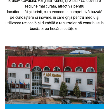
Brașov, Covasna, Harghita, Mureș și Sibiu - să devină o
regiune mai curată, atractivă pentru
locuitorii săi și turiști, cu o economie competitivă bazată
pe cunoaștere și inovare, în care grija pentru mediu și
utilizarea rațională și durabilă a resurselor să contribuie la
bunăstarea fiecărui cetățean.