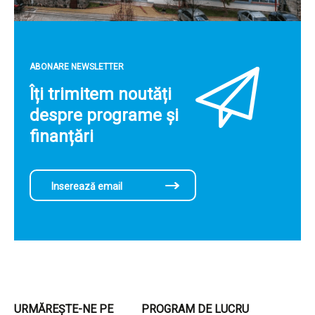
ABONARE NEWSLETTER
Îți trimitem noutăți
despre programe și
finanțări
URMĂREȘTE-NE PE
PROGRAM DE LUCRU