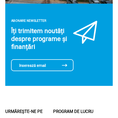
ABONARE NEWSLETTER
Îți trimitem noutăți
despre programe și
finanțări
URMĂREȘTE-NE PE
PROGRAM DE LUCRU