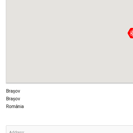
Brașov
Brașov
România
Address: