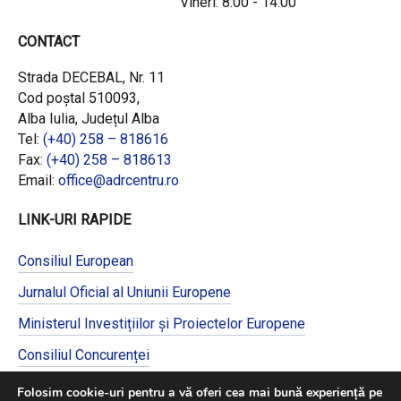
Vineri: 8:00 - 14:00
CONTACT
Strada DECEBAL, Nr. 11
Cod poștal 510093,
Alba Iulia, Județul Alba
Tel:
(+40) 258 – 818616
Fax:
(+40) 258 – 818613
Email:
office@adrcentru.ro
LINK-URI RAPIDE
Consiliul European
Jurnalul Oficial al Uniunii Europene
Ministerul Investițiilor și Proiectelor Europene
Consiliul Concurenței
Pentru informații detaliate despre celelalte
Folosim cookie-uri pentru a vă oferi cea mai bună experiență pe