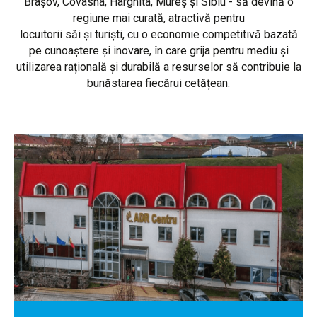
Brașov, Covasna, Harghita, Mureș și Sibiu - să devină o
regiune mai curată, atractivă pentru
locuitorii săi și turiști, cu o economie competitivă bazată
pe cunoaștere și inovare, în care grija pentru mediu și
utilizarea rațională și durabilă a resurselor să contribuie la
bunăstarea fiecărui cetățean.