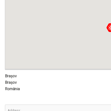
Brașov
Brașov
România
Address: