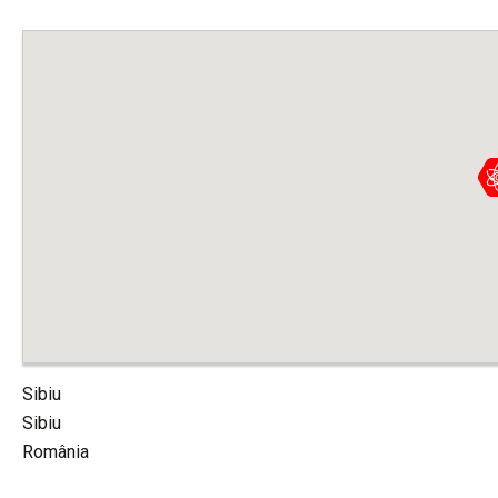
Sibiu
Sibiu
România