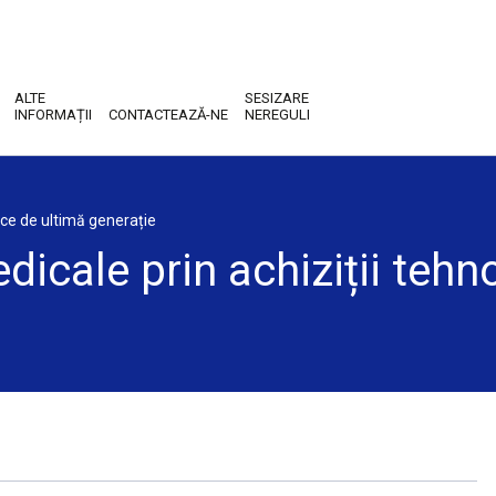
ALTE
SESIZARE
INFORMAȚII
CONTACTEAZĂ-NE
NEREGULI
gice de ultimă generație
edicale prin achiziții teh