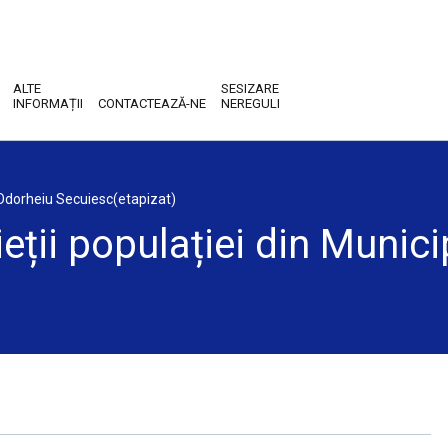
ALTE
SESIZARE
INFORMAȚII
CONTACTEAZĂ-NE
NEREGULI
ul Odorheiu Secuiesc(etapizat)
ieții populației din Munic