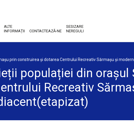
ALTE
SESIZARE
INFORMAȚII
CONTACTEAZĂ-NE
NEREGULI
Sărmașu prin construirea și dotarea Centrului Recreativ Sărmașu și modern
ieții populației din orașu
Centrului Recreativ Sărm
diacent(etapizat)