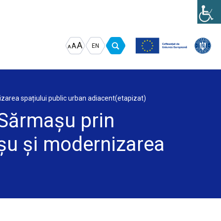
Increase
Decrease
Reset
A
A
EN
A
font
font
font
size.
size.
size.
izarea spațiului public urban adiacent(etapizat)
l Sărmașu prin
așu și modernizarea