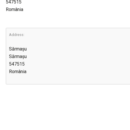
547515
România
Address:
Sărmașu
Sărmașu
547515
România