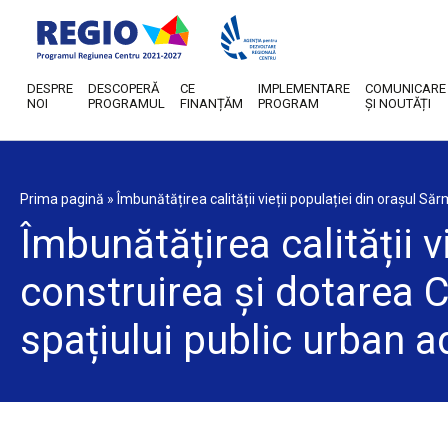
DESPRE
DESCOPERĂ
CE
IMPLEMENTARE
COMUNICARE
NOI
PROGRAMUL
FINANȚĂM
PROGRAM
ȘI NOUTĂȚI
Prima pagină
»
Îmbunătățirea calității vieții populației din orașul 
Îmbunătățirea calității v
construirea și dotarea 
spațiului public urban a