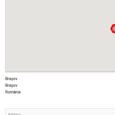
Brașov
Brașov
România
Address: