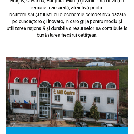
Brașov, Covasna, Harghita, Mureș și Sibiu - să devină o
regiune mai curată, atractivă pentru
locuitorii săi și turiști, cu o economie competitivă bazată
pe cunoaștere și inovare, în care grija pentru mediu și
utilizarea rațională și durabilă a resurselor să contribuie la
bunăstarea fiecărui cetățean.