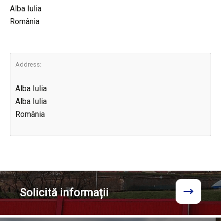
Alba Iulia
România
Address:
Alba Iulia
Alba Iulia
România
Solicită
informații