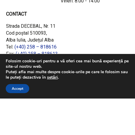
Vineri: 8:00 - 14:00
CONTACT
Strada DECEBAL, Nr. 11
Cod poștal 510093,
Alba Iulia, Județul Alba
Tel:
(+40) 258 – 818616
Fax:
(+40) 258 – 818613
Email:
office@adrcentru.ro
Folosim cookie-uri pentru a vă oferi cea mai bună experiență pe
site-ul nostru web.
Puteți afla mai multe despre cookie-urile pe care le folosim sau
LINK-URI RAPIDE
le puteți dezactiva în
setări
.
Consiliul European
Accept
Jurnalul Oficial al Uniunii Europene
Ministerul Investițiilor și Proiectelor Europene
Consiliul Concurenței
Pentru informații detaliate despre celelalte