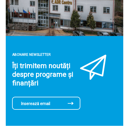
ABONARE NEWSLETTER
Îți trimitem noutăți
despre programe și
finanțări