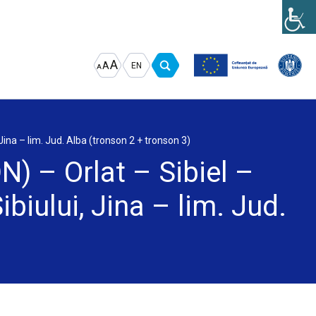
Increase
Decrease
Reset
A
A
EN
A
font
font
font
size.
size.
size.
 Jina – lim. Jud. Alba (tronson 2 + tronson 3)
N) – Orlat – Sibiel –
biului, Jina – lim. Jud.