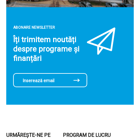
ABONARE NEWSLETTER
Îți trimitem noutăți
despre programe și
finanțări
URMĂREȘTE-NE PE
PROGRAM DE LUCRU