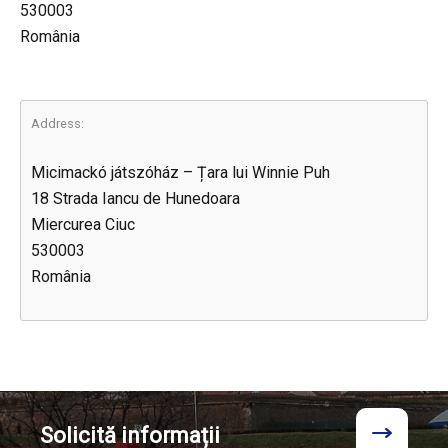
530003
România
Address:
Micimackó játszóház – Țara lui Winnie Puh
18 Strada Iancu de Hunedoara
Miercurea Ciuc
530003
România
Solicită
informații